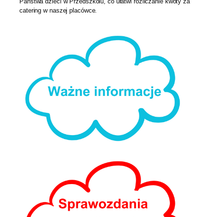
Państwa dzieci w Przedszkolu, co ułatwi rozliczanie kwoty za
catering w naszej placówce.