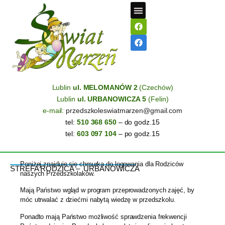
STREFA RODZICA
Lublin
ul. MELOMANÓW 2
(Czechów)
Lublin
ul. URBANOWICZA 5
(Felin)
e-mail:
przedszkoleswiatmarzen@gmail.com
tel:
510 368 650
– do godz.15
tel:
603 097 104
– po godz.15
Poniżej znajduje się chmurka do logowania dla Rodziców
STREFA RODZICA – URBANOWICZA
naszych Przedszkolaków.
Mają Państwo wgląd w program przeprowadzonych zajęć, by
móc utrwalać z dziećmi nabytą wiedzę w przedszkolu.
Ponadto mają Państwo możliwość sprawdzenia frekwencji