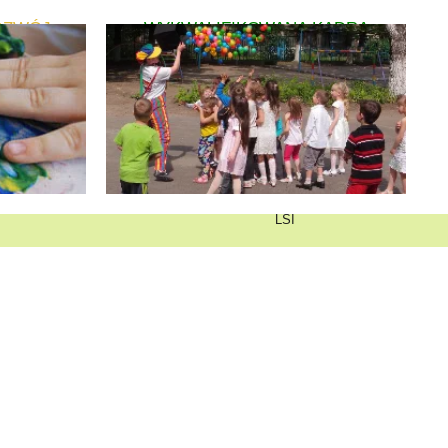
OZWÓJ
WYKWALIFIKOWANA KADRA
LSI