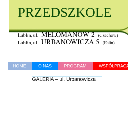
PRZEDSZKOLE
MELOMANÓW 2
Lublin, ul.
(Czechów)
URBANOWICZA 5
Lublin, ul.
(Felin)
HOME
O NAS
PROGRAM
WSPÓŁPRAC
GALERIA – ul. Urbanowicza