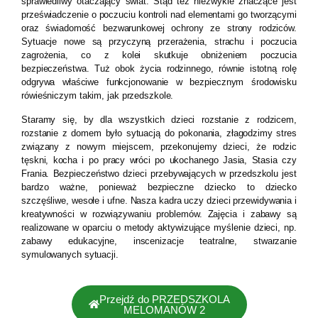
sprawiedliwy otaczający świat. Stąd też niezwykle znaczące jest
przeświadczenie o poczuciu kontroli nad elementami go tworzącymi
oraz świadomość bezwarunkowej ochrony ze strony rodziców.
Sytuacje nowe są przyczyną przerażenia, strachu i poczucia
zagrożenia, co z kolei skutkuje obniżeniem poczucia
bezpieczeństwa. Tuż obok życia rodzinnego, równie istotną rolę
odgrywa właściwe funkcjonowanie w bezpiecznym środowisku
rówieśniczym takim, jak przedszkole.
Staramy się, by dla wszystkich dzieci rozstanie z rodzicem,
rozstanie z domem było sytuacją do pokonania, złagodzimy stres
związany z nowym miejscem, przekonujemy dzieci, że rodzic
tęskni, kocha i po pracy wróci po ukochanego Jasia, Stasia czy
Frania. Bezpieczeństwo dzieci przebywających w przedszkolu jest
bardzo ważne, ponieważ bezpieczne dziecko to dziecko
szczęśliwe, wesołe i ufne. Nasza kadra uczy dzieci przewidywania i
kreatywności w rozwiązywaniu problemów. Zajęcia i zabawy są
realizowane w oparciu o metody aktywizujące myślenie dzieci, np.
zabawy edukacyjne, inscenizacje teatralne, stwarzanie
symulowanych sytuacji.
Przejdź do PRZEDSZKOLA
MELOMANÓW 2