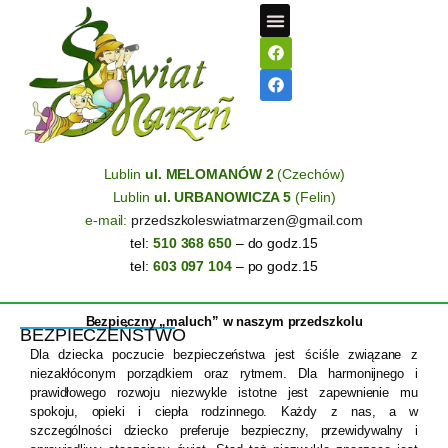
STREFA RODZICA
Lublin
ul. MELOMANÓW 2
(Czechów)
Lublin
ul. URBANOWICZA 5
(Felin)
e-mail:
przedszkoleswiatmarzen@gmail.com
tel:
510 368 650
– do godz.15
tel:
603 097 104
– po godz.15
Bezpieczny „maluch” w naszym przedszkolu
BEZPIECZEŃSTWO
Dla dziecka poczucie bezpieczeństwa jest ściśle związane z
niezakłóconym porządkiem oraz rytmem. Dla harmonijnego i
prawidłowego rozwoju niezwykle istotne jest zapewnienie mu
spokoju, opieki i ciepła rodzinnego. Każdy z nas, a w
szczególności dziecko preferuje bezpieczny, przewidywalny i