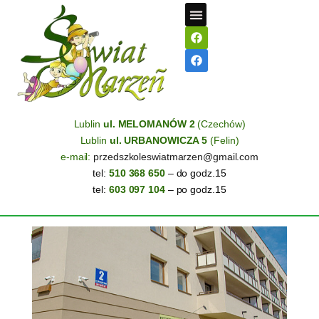
STREFA RODZICA
Lublin
ul. MELOMANÓW 2
(Czechów)
Lublin
ul. URBANOWICZA 5
(Felin)
e-mail:
przedszkoleswiatmarzen@gmail.com
tel:
510 368 650
– do godz.15
tel:
603 097 104
– po godz.15
Przedszkole MELOMANÓW