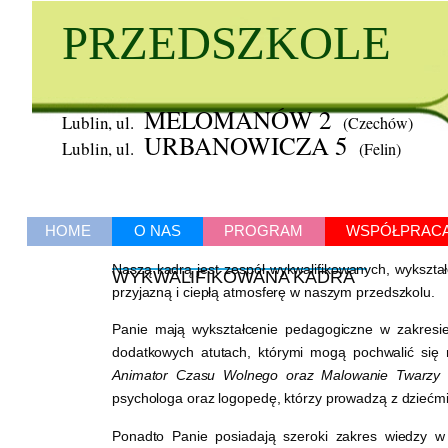
PRZEDSZKOLE
MELOMANÓW 2
Lublin, ul.
(Czechów)
URBANOWICZA 5
Lublin, ul.
(Felin)
HOME
O NAS
PROGRAM
WSPÓŁPRAC
Naszą kadrą jest zespół wykwalifikowanych, wykszta
WYKWALIFIKOWANA KADRA
przyjazną i ciepłą atmosferę w naszym przedszkolu.
Panie mają wykształcenie pedagogiczne w zakresi
dodatkowych atutach, którymi mogą pochwalić się
Animator Czasu Wolnego oraz Malowanie Twarzy
psychologa oraz logopedę, którzy prowadzą z dziećmi
Ponadto Panie posiadają szeroki zakres wiedzy w