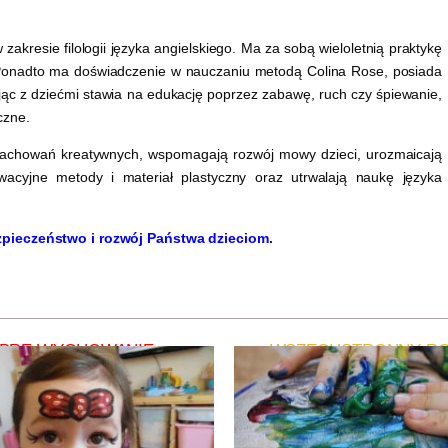
zakresie filologii języka angielskiego. Ma za sobą wieloletnią praktykę
. Ponadto ma doświadczenie w nauczaniu metodą Colina Rose, posiada
ując z dziećmi stawia na edukację poprzez zabawę, ruch czy śpiewanie,
czne.
zachowań kreatywnych, wspomagają rozwój mowy dzieci, urozmaicają
wacyjne metody i materiał plastyczny oraz utrwalają naukę języka
pieczeństwo i rozwój Państwa dzieciom.
BRE WYCHOWANIE
WSZECHSTRONNY R