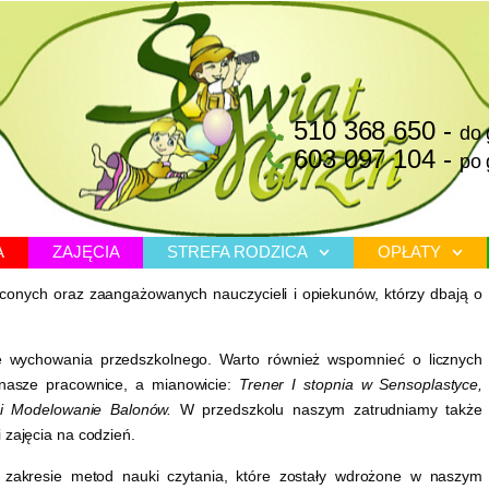
510 368 650 -
do 
603 097 104 -
po 
A
ZAJĘCIA
STREFA RODZICA
OPŁATY
łconych oraz zaangażowanych nauczycieli i opiekunów, którzy dbają o
e wychowania przedszkolnego. Warto również wspomnieć o licznych
 nasze pracownice, a mianowicie:
Trener I stopnia w Sensoplastyce,
 i Modelowanie Balonów.
W przedszkolu naszym zatrudniamy także
 zajęcia na codzień.
 zakresie metod nauki czytania, które zostały wdrożone w naszym