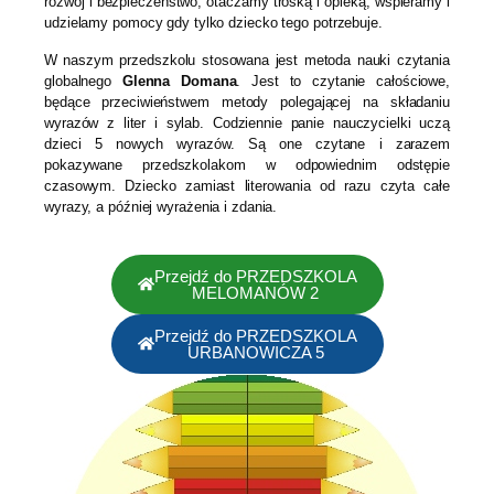
rozwój i bezpieczeństwo, otaczamy troską i opieką, wspieramy i
udzielamy pomocy gdy tylko dziecko tego potrzebuje.
W naszym przedszkolu stosowana jest metoda nauki czytania
globalnego
Glenna Domana
. Jest to czytanie całościowe,
będące przeciwieństwem metody polegającej na składaniu
wyrazów z liter i sylab. Codziennie panie nauczycielki uczą
dzieci 5 nowych wyrazów. Są one czytane i zarazem
pokazywane przedszkolakom w odpowiednim odstępie
czasowym. Dziecko zamiast literowania od razu czyta całe
wyrazy, a później wyrażenia i zdania.
Przejdź do PRZEDSZKOLA
MELOMANÓW 2
Przejdź do PRZEDSZKOLA
URBANOWICZA 5