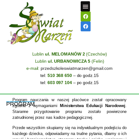
STREFA RODZICA
Lublin
ul. MELOMANÓW 2
(Czechów)
Lublin
ul. URBANOWICZA 5
(Felin)
e-mail:
przedszkoleswiatmarzen@gmail.com
tel:
510 368 650
– do godz.15
tel:
603 097 104
– po godz.15
Program nauczania w naszej placówce został opracowany
PROGRAM
zgodnie z wymaganiami
Ministerstwa Edukacji Narodowej
.
Staranne przygotowanie programu zostało powierzone
zatrudnionej przez nas kadrze pedagogicznej.
Przede wszystkim skupiamy się na indywidualnym podejściu do
każdego dziecka, odpowiadamy na trudne pytania, dbamy o ich