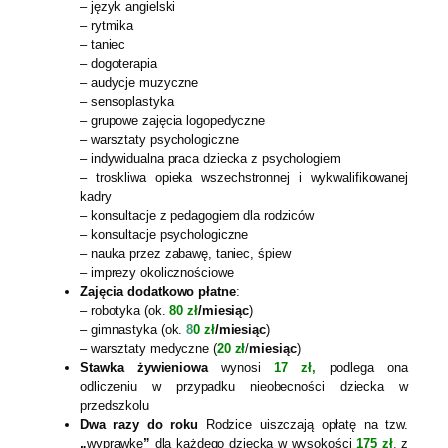
– język angielski
– rytmika
– taniec
– dogoterapia
– audycje muzyczne
– sensoplastyka
– grupowe zajęcia logopedyczne
– warsztaty psychologiczne
– indywidualna praca dziecka z psychologiem
– troskliwa opieka wszechstronnej i wykwalifikowanej
kadry
– konsultacje z pedagogiem dla rodziców
– konsultacje psychologiczne
– nauka przez zabawę, taniec, śpiew
– imprezy okolicznościowe
Zajęcia dodatkowo płatne
:
– robotyka (ok.
80 zł
/miesiąc
)
– gimnastyka (ok.
8
0 zł
/miesiąc
)
– warsztaty medyczne (
20 zł
/
miesiąc
)
Stawka żywieniowa
wynosi
17 zł,
podlega ona
odliczeniu w przypadku nieobecności dziecka w
przedszkolu
Dwa razy do roku
Rodzice uiszczają opłatę na tzw.
„
wyprawkę
”
dla każdego dziecka w wysokości
175 zł
,
z