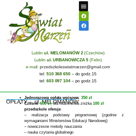
STREFA RODZICA
Lublin
ul. MELOMANÓW 2
(Czechów)
Lublin
ul. URBANOWICZA 5
(Felin)
e-mail:
przedszkoleswiatmarzen@gmail.com
tel:
510 368 650
– do godz.15
tel:
603 097 104
– po godz.15
Jednorazowa opłata wpisowa
:
350 zł
OPŁATY – ul. MELOMANÓW
Czesne
:
600 zł
, dla rodzeństwa zniżka
100 zł
przedszkole oferuje
:
– realizacja podstawy programowej (zgodnie z
wymaganiami Ministerstwa Edukacji Narodowej)
– nowoczesne metody nauczania
– nauka czytania globalnego